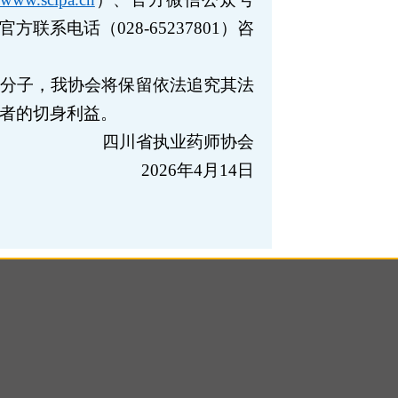
官方联系电话（
028-6
5237801
）咨
分子，我协会将保留依法追究其法
者的切身利益。
四川省执业药师协会
2
026
年
4
月
1
4
日